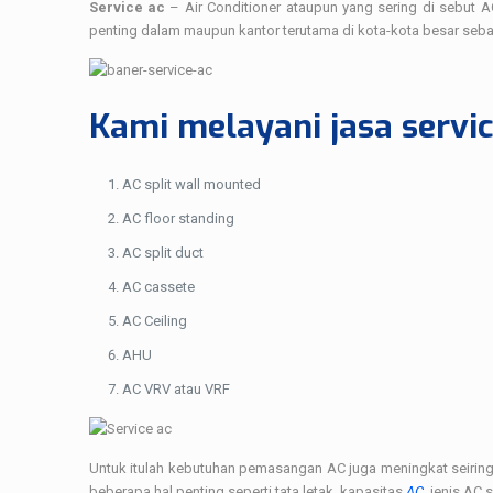
Service ac
– Air Conditioner ataupun yang sering di sebut 
penting dalam maupun kantor terutama di kota-kota besar sebab
Kami melayani jasa servi
AC split wall mounted
AC floor standing
AC split duct
AC cassete
AC Ceiling
AHU
AC VRV atau VRF
Untuk itulah kebutuhan pemasangan AC juga meningkat seiri
beberapa hal penting seperti tata letak, kapasitas
AC
, jenis AC s