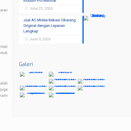
Industri Profesional
June 23, 2026
peran
Jual AC Midea Bekasi Cikarang
Original dengan Layanan
Lengkap
June 9, 2026
umlah
untuk
Galeri
salah
 juga
kami