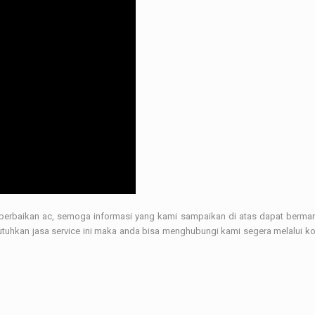
perbaikan ac, semoga informasi yang kami sampaikan di atas dapat berma
tuhkan jasa service ini maka anda bisa menghubungi kami segera melalui k