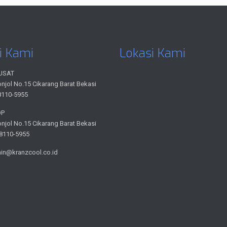
i Kami
Lokasi Kami
USAT
onjol No.15 Cikarang Barat Bekasi
8110-5955
OP
onjol No.15 Cikarang Barat Bekasi
-8110-5955
min@kranzcool.co.id