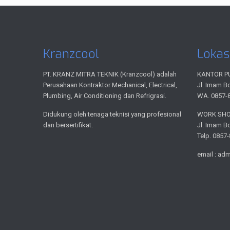
Kranzcool
Lokas
PT. KRANZ MITRA TEKNIK (Kranzcool) adalah
KANTOR P
Perusahaan Kontraktor Mechanical, Electrical,
Jl. Imam B
Plumbing, Air Conditioning dan Refrigrasi.
WA. 0857-
Didukung oleh tenaga teknisi yang profesional
WORK SH
dan bersertifikat.
Jl. Imam B
Telp. 0857
email : ad