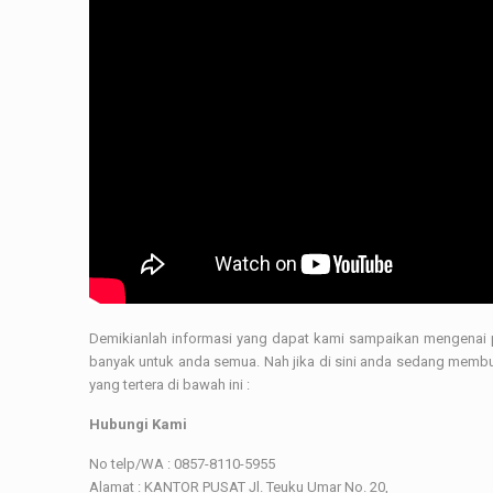
Demikianlah informasi yang dapat kami sampaikan mengenai 
banyak untuk anda semua. Nah jika di sini anda sedang membu
yang tertera di bawah ini :
Hubungi Kami
No telp/WA : 0857-8110-5955
Alamat : KANTOR PUSAT Jl. Teuku Umar No. 20,