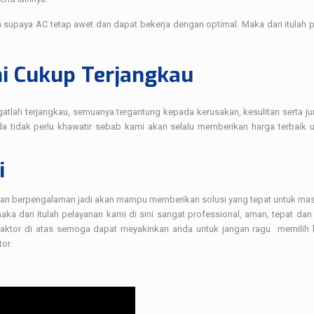
tin supaya AC tetap awet dan dapat bekerja dengan optimal. Maka dari itulah 
mi Cukup Terjangkau
gatlah terjangkau, semuanya tergantung kepada kerusakan, kesulitan serta j
nda tidak perlu khawatir sebab kami akan selalu memberikan harga terbaik 
i
l dan berpengalaman jadi akan mampu memberikan solusi yang tepat untuk ma
ka dari itulah pelayanan kami di sini sangat professional, aman, tepat dan
faktor di atas semoga dapat meyakinkan anda untuk jangan ragu memilih 
or.