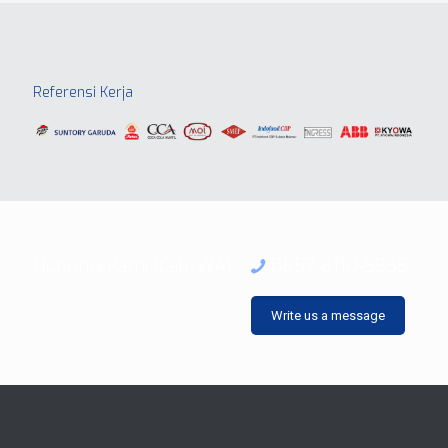
Referensi Kerja
Hubungi Kami (Call/WA):
0857-8110-5955
Write us a message