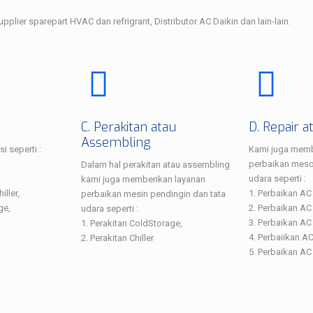
supplier sparepart HVAC dan refrigrant, Distributor AC Daikin dan lain-lain.
C. Perakitan atau
D. Repair a
Assembling
i seperti :
Kami juga memb
perbaikan meso
Dalam hal perakitan atau assembling
udara seperti :
kami juga memberikan layanan
iller,
1. Perbaikan AC 
perbaikan mesin pendingin dan tata
ge,
2. Perbaikan AC
udara seperti :
3. Perbaikan AC
1. Perakitan ColdStorage,
4. Perbaiikan AC
2. Perakitan Chiller
5. Perbaikan AC