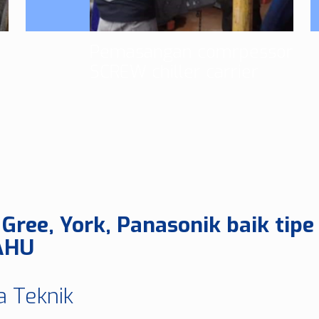
Pemasangan comrpessor
SCREW chiller carrier
Gree, York, Panasonik baik tipe 
 AHU
 Teknik