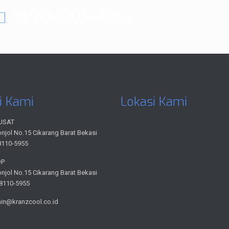
0857-8110-5955
i Kami
Lokasi Kami
USAT
onjol No.15 Cikarang Barat Bekasi
8110-5955
OP
onjol No.15 Cikarang Barat Bekasi
-8110-5955
min@kranzcool.co.id