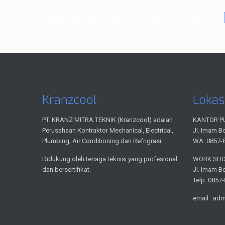
Hubungi Kami (Call/WA):
Kranzcool
Lokas
PT. KRANZ MITRA TEKNIK (Kranzcool) adalah
KANTOR P
Perusahaan Kontraktor Mechanical, Electrical,
Jl. Imam B
Plumbing, Air Conditioning dan Refrigrasi.
WA. 0857-
Didukung oleh tenaga teknisi yang profesional
WORK SH
dan bersertifikat.
Jl. Imam B
Telp. 0857
email : ad