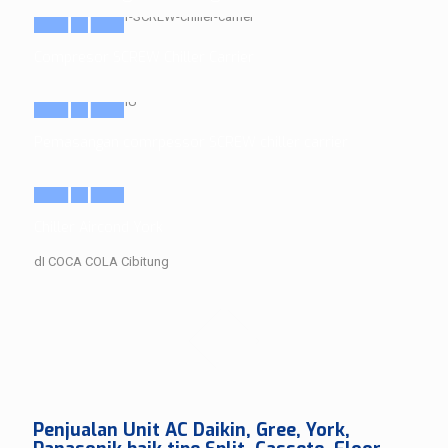
Compresor SCREW Chiller Carrier
Pemasangan comrpessor SCREW chiller carrier
Chiller Aircond York
dI COCA COLA Cibitung
Penjualan Unit AC Daikin, Gree, York,