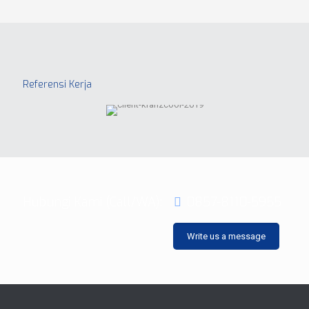
Referensi Kerja
Hubungi Kami (Call/WA):
0857-8110-5955
Write us a message