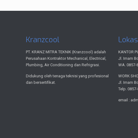
Kranzcool
Lokas
PT. KRANZ MITRA TEKNIK (Kranzcool) adalah
KANTOR P
Perusahaan Kontraktor Mechanical, Electrical,
Jl. Imam B
Plumbing, Air Conditioning dan Refrigrasi.
WA. 0857-
Didukung oleh tenaga teknisi yang profesional
WORK SH
dan bersertifikat.
Jl. Imam B
Telp. 0857
email : ad