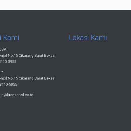
i Kami
Lokasi Kami
USAT
onjol No.15 Cikarang Barat Bekasi
8110-5955
OP
onjol No.15 Cikarang Barat Bekasi
-8110-5955
min@kranzcool.co.id