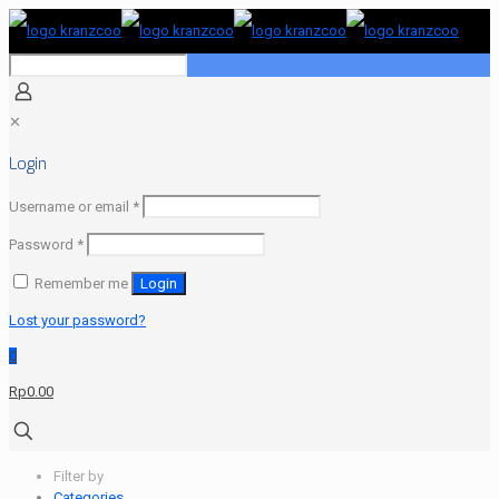
✕
Login
Required
Username or email
*
Required
Password
*
Remember me
Login
Lost your password?
0
Rp0.00
Filter by
Categories