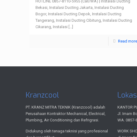
HOTLINE 0857-8110-5955 (Call/WA) | Instalasi Ducting
Bekasi, Instalasi Ducting Jakarta, Instalasi Ducting
Bogor, Instalasi Ducting Depok, Instalasi Ducting
Tangerang, Instalasi Ducting Cibitung, Instalasi Ducting
Cikarang, Instalasi
[…]
Read mor
Kranzcool
Lokas
PT. KRANZ MITRA TEKNIK (Kranzcool) adalah
KANTOR P
Perusahaan Kontraktor Mechanical, Electrical,
Jl. Imam B
Plumbing, Air Conditioning dan Refrigrasi.
WA. 0857-
Didukung oleh tenaga teknisi yang profesional
WORK SH