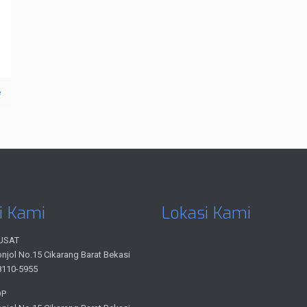
e
i Kami
Lokasi Kami
USAT
onjol No.15 Cikarang Barat Bekasi
8110-5955
OP