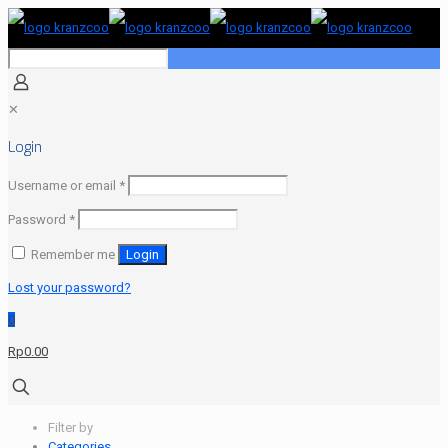
✕
Login
Required
Username or email
*
Required
Password
*
Remember me
Login
Lost your password?
0
Rp0.00
Filter by
Categories