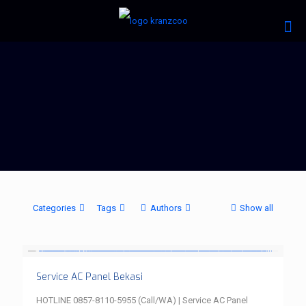
Categories
Tags
Authors
Show all
Service AC Panel Bekasi
HOTLINE 0857-8110-5955 (Call/WA) | Service AC Panel