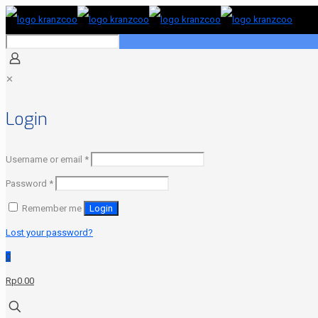
✕
Login
Required
Username or email
*
Required
Password
*
Remember me
Login
Lost your password?
0
Rp0.00