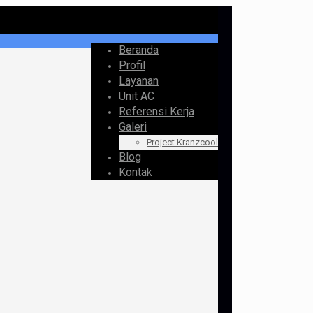
Beranda
Profil
Layanan
Unit AC
Referensi Kerja
Galeri
Project Kranzcool
Blog
Kontak