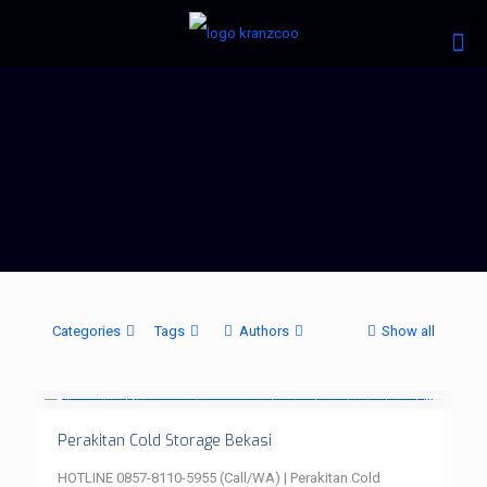
Categories
Tags
Authors
Show all
Perakitan Cold Storage Bekasi
HOTLINE 0857-8110-5955 (Call/WA) | Perakitan Cold