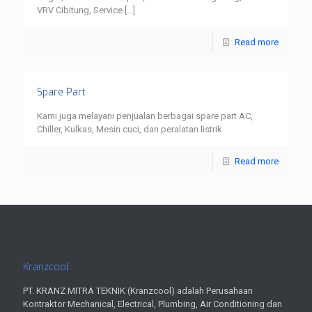
VRV Cibitung, Service
[…]
Read more
Spare Part
Kami juga melayani penjualan berbagai spare part AC,
Chiller, Kulkas, Mesin cuci, dan peralatan listrik
Read more
Kranzcool
PT. KRANZ MITRA TEKNIK (Kranzcool) adalah Perusahaan
Kontraktor Mechanical, Electrical, Plumbing, Air Conditioning dan