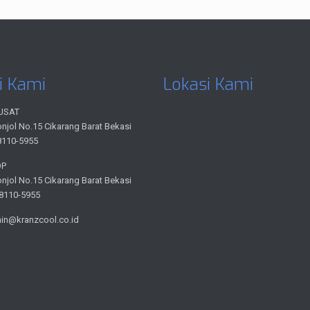
i Kami
Lokasi Kami
USAT
onjol No.15 Cikarang Barat Bekasi
8110-5955
OP
onjol No.15 Cikarang Barat Bekasi
-8110-5955
min@kranzcool.co.id