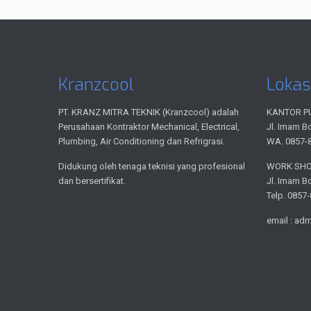
Kranzcool
Lokas
PT. KRANZ MITRA TEKNIK (Kranzcool) adalah
KANTOR P
Perusahaan Kontraktor Mechanical, Electrical,
Jl. Imam B
Plumbing, Air Conditioning dan Refrigrasi.
WA. 0857-
Didukung oleh tenaga teknisi yang profesional
WORK SH
dan bersertifikat.
Jl. Imam B
Telp. 0857
email : ad