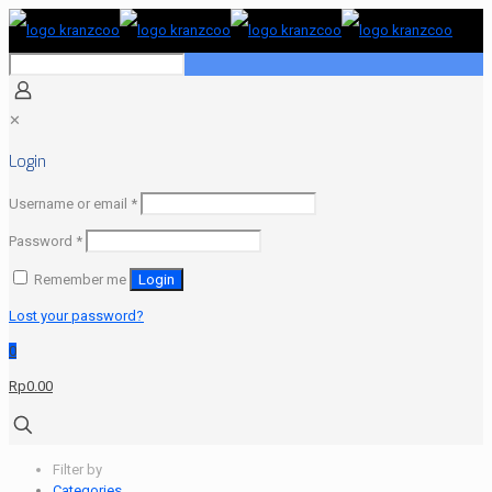
✕
Login
Required
Username or email
*
Required
Password
*
Remember me
Login
Lost your password?
0
Rp0.00
Filter by
Categories