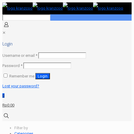
✕
Login
Required
Username or email
*
Required
Password
*
Remember me
Login
Lost your password?
0
Rp0.00
Filter by
Categories