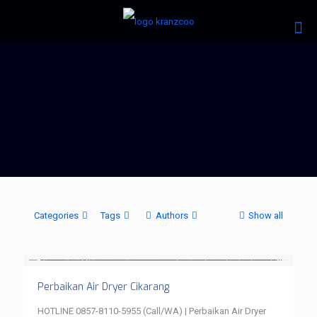
Categories
Tags
Authors
Show all
Perbaikan Air Dryer Cikarang
HOTLINE 0857-8110-5955 (Call/WA) | Perbaikan Air Dryer