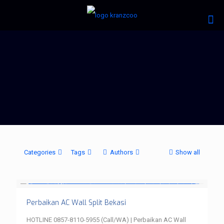
Categories
Tags
Authors
Show all
Perbaikan AC Wall Split Bekasi
HOTLINE 0857-8110-5955 (Call/WA) | Perbaikan AC Wall