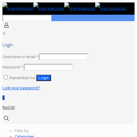
✕
Login
Required
Username or email
*
Required
Password
*
Remember me
Login
Lost your password?
0
Rp0.00
Filter by
Categories