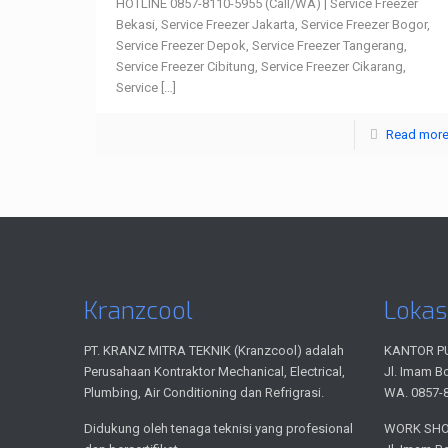
HOTLINE 0857-8110-5955 (Call/WA) | Service Freezer
Bekasi, Service Freezer Jakarta, Service Freezer Bogor,
Service Freezer Depok, Service Freezer Tangerang,
Service Freezer Cibitung, Service Freezer Cikarang,
Service
[…]
Read mor
Kranzcool
Lokas
PT. KRANZ MITRA TEKNIK (Kranzcool) adalah
KANTOR P
Perusahaan Kontraktor Mechanical, Electrical,
Jl. Imam B
Plumbing, Air Conditioning dan Refrigrasi.
WA. 0857-
Didukung oleh tenaga teknisi yang profesional
WORK SH