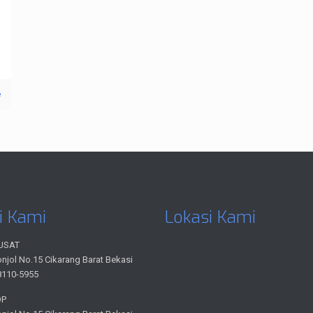
e
i Kami
Lokasi Kami
USAT
onjol No.15 Cikarang Barat Bekasi
8110-5955
OP