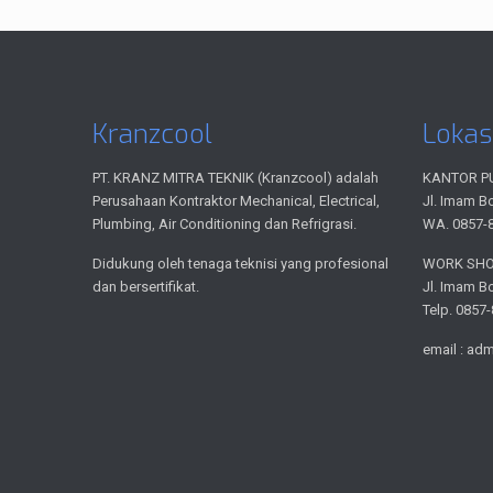
Kranzcool
Lokas
PT. KRANZ MITRA TEKNIK (Kranzcool) adalah
KANTOR P
Perusahaan Kontraktor Mechanical, Electrical,
Jl. Imam B
Plumbing, Air Conditioning dan Refrigrasi.
WA. 0857-
Didukung oleh tenaga teknisi yang profesional
WORK SH
dan bersertifikat.
Jl. Imam B
Telp. 0857
email : ad