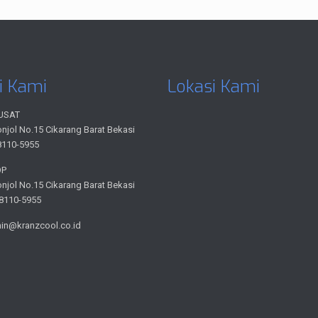
i Kami
Lokasi Kami
USAT
onjol No.15 Cikarang Barat Bekasi
8110-5955
OP
onjol No.15 Cikarang Barat Bekasi
-8110-5955
min@kranzcool.co.id