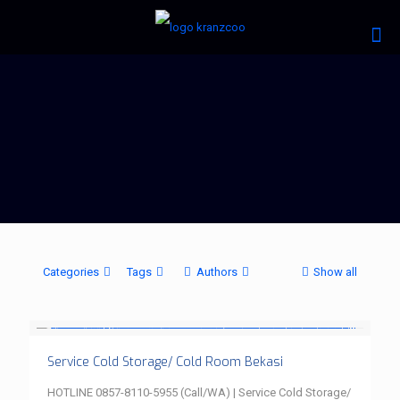
Categories
Tags
Authors
Show all
Service Cold Storage/ Cold Room Bekasi
HOTLINE 0857-8110-5955 (Call/WA) | Service Cold Storage/