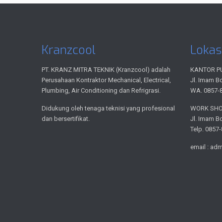
Kranzcool
Lokas
PT. KRANZ MITRA TEKNIK (Kranzcool) adalah
KANTOR P
Perusahaan Kontraktor Mechanical, Electrical,
Jl. Imam B
Plumbing, Air Conditioning dan Refrigrasi.
WA. 0857-
Didukung oleh tenaga teknisi yang profesional
WORK SH
dan bersertifikat.
Jl. Imam B
Telp. 0857
email : ad