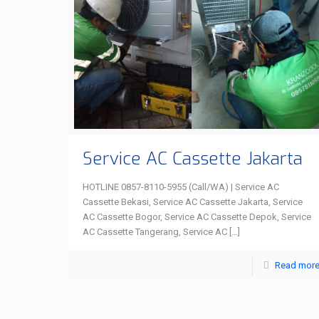
Service AC Cassette Jakarta
HOTLINE 0857-8110-5955 (Call/WA) | Service AC
Cassette Bekasi, Service AC Cassette Jakarta, Service
AC Cassette Bogor, Service AC Cassette Depok, Service
AC Cassette Tangerang, Service AC
[…]
Read mor