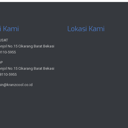
i Kami
Lokasi Kami
USAT
onjol No.15 Cikarang Barat Bekasi
8110-5955
OP
onjol No.15 Cikarang Barat Bekasi
-8110-5955
min@kranzcool.co.id