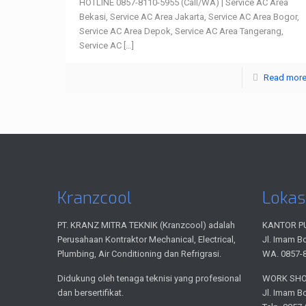
HOTLINE 0857-8110-5955 (Call/WA) | Service AC Area
Bekasi, Service AC Area Jakarta, Service AC Area Bogor,
Service AC Area Depok, Service AC Area Tangerang,
Service AC
[…]
Read mor
Kranzcool
Lokas
PT. KRANZ MITRA TEKNIK (Kranzcool) adalah
KANTOR P
Perusahaan Kontraktor Mechanical, Electrical,
Jl. Imam B
Plumbing, Air Conditioning dan Refrigrasi.
WA. 0857-
Didukung oleh tenaga teknisi yang profesional
WORK SH
dan bersertifikat.
Jl. Imam B