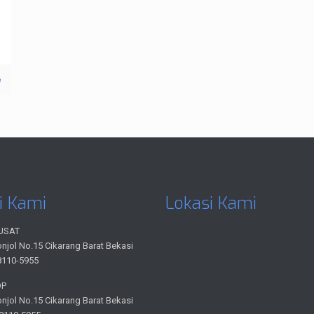
e
i Kami
Lokasi Kami
USAT
onjol No.15 Cikarang Barat Bekasi
8110-5955
OP
onjol No.15 Cikarang Barat Bekasi