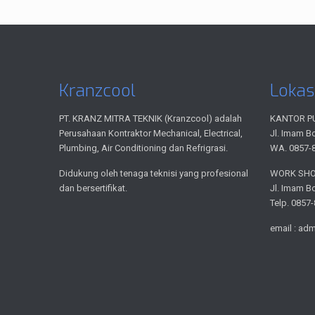
Kranzcool
Lokas
PT. KRANZ MITRA TEKNIK (Kranzcool) adalah
KANTOR P
Perusahaan Kontraktor Mechanical, Electrical,
Jl. Imam B
Plumbing, Air Conditioning dan Refrigrasi.
WA. 0857-
Didukung oleh tenaga teknisi yang profesional
WORK SH
dan bersertifikat.
Jl. Imam B
Telp. 0857
email : ad