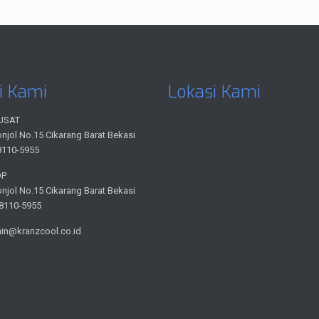
i Kami
Lokasi Kami
USAT
onjol No.15 Cikarang Barat Bekasi
8110-5955
OP
onjol No.15 Cikarang Barat Bekasi
-8110-5955
min@kranzcool.co.id