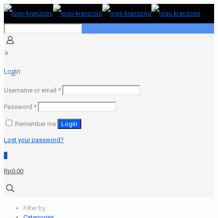
✕
Login
Required
Username or email
*
Required
Password
*
Remember me
Login
Lost your password?
0
Rp0.00
Filter by
Categories